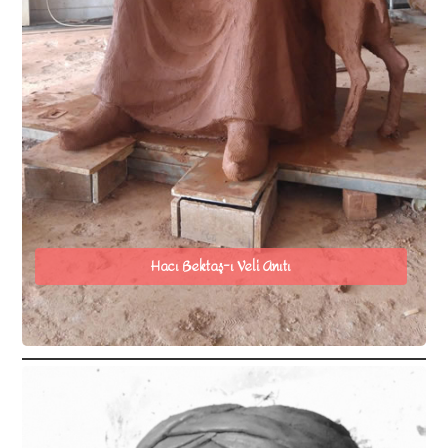
Hacı Bektaş-ı Veli Anıtı