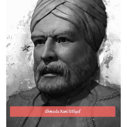
Ehmede Xani Rölyef