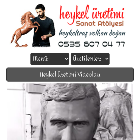
Heykel Üretimi Videoları