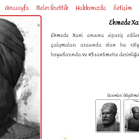
Anasayfa
Neler Ürettik
Hakkımızda
İletişim
Ehmede Xa
Ehmede Xani anısına sipariş edile
çalışmaları arasında olan bu röly
boyutlarında ve 45 santimetre derinliğ
Resimleri Büyütmek 