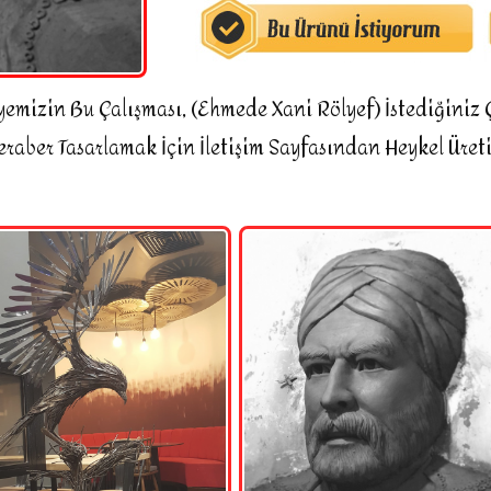
yemizin Bu Çalışması, (Ehmede Xani Rölyef) İstediğiniz Ç
eraber Tasarlamak İçin İletişim Sayfasından Heykel Üreti